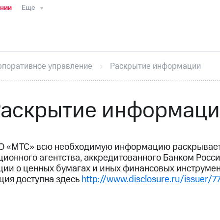
ании
Еще
ТС
Пресс-релизы
МТС о технологиях
ТС
История компании
Руководство региона
Правова
стижения
Интервью
Финансовая отчетность
Конта
рпоративное управление
Раскрытие информации
тивный секретарь
Раскрытие информации
Информа
ный кабинет акционера
Акционерный капитал
Конт
Порядок выкупа акций
Дивиденды
Рынок облигаци
аскрытие информац
 погашении именных облигаций
Другое
Регистрато
О «МТС» всю необходимую информацию раскрывает 
ионного агентства, аккредитованного Банком Росс
ии о ценных бумагах и иных финансовых инструмен
ия доступна здесь
http://www.disclosure.ru/issuer