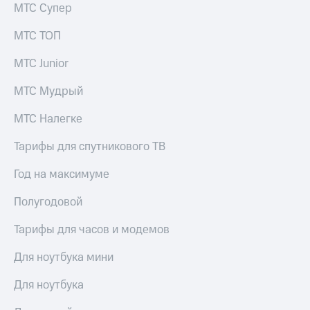
Смартфоны
МТС Супер
Наушники
МТС ТОП
и
колонки
МТС Junior
Умные
МТС Мудрый
часы
и
МТС Налегке
трекеры
Тарифы для спутникового ТВ
Умный
дом
Год на максимуме
Планшеты
Полугодовой
Акции
и
Тарифы для часов и модемов
скидки
Для ноутбука мини
Все
товары
Для ноутбука