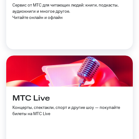
Услуги
Сервис от МТС для читающих людей: книги, подкасты,
149 ₽/
аудиокниги и многое другое.
мес
Акции
Читайте онлайн и офлайн
МТС
Домашний
Premium
интернет
Подписка
Домашнее
на гигабайты
ТВ
интернета,
фильмы,
Спутниковое
музыка
ТВ
и многое
другое
Домашний
Семейная
телефон
группа
МТС Live
Перейти
Скидка
в МТС
на тарифы,
Концерты, спектакли, спорт и другие шоу — покупайте
со своим
общие
билеты на МТС Live
номером
подписки
и услуги,
Поддержка
доступ
к геолокации