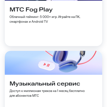
Live
и не
только
МТС Fog Play
Гудок
Безопасность
Облачный гейминг: 5 000+ игр. Играйте на ПК,
Мой
смартфонах и Android TV
МТС
Финансы
Все
Детям
приложения
и родителям
Инвестиции
Здоровье
и фитнес
Получайте
доход
Приложения
онлайн
от МТС
Страхование
Акции
Покупка
Музыкальный сервис
полисов
Приложения
онлайн
КИОН
Доступ к миллионам треков на 1 месяц бесплатно
Скидка 30%
для абонентов МТС
на связь
КИОН
Музыка
С картой