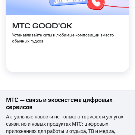
Скидка 30%
с карты
на связь
МТС Деньги
С картой
Обзоры
МТС GOOD'OK
МТС
товаров
Деньги
Устанавливайте хиты и любимые композиции вместо
МТС
Скидки
обычных гудков
Накопления
до 40%
на смартфоны
Откладывайте
деньги
при
и получайте
покупке
доход 15%
со связью
Платежи
МТС
и
переводы
МТС — связь и экосистема цифровых
Пополнить
номер
сервисов
МТС
Актуальные новости не только о тарифах и услугах
Настройки
связи, но и новых продуктах МТС: цифровых
автоплатежа
приложениях для работы и отдыха, ТВ и медиа,