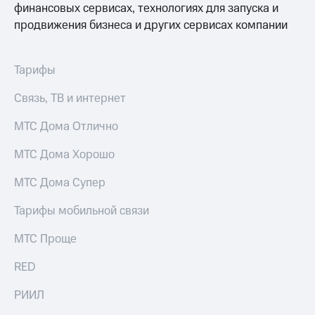
финансовых сервисах, технологиях для запуска и
Пополнить
продвижения бизнеса и других сервисах компании
номер
другого
оператора
Тарифы
Оплата
интернета
Связь, ТВ и интернет
и
ТВ
МТС Дома Отлично
Переводы
МТС Дома Хорошо
с
телефона
МТС Дома Супер
на карту
Тарифы мобильной связи
МТС Pay
МТС Проще
Оплата
по QR-
коду
RED
за границей
РИИЛ
тернет-магазин